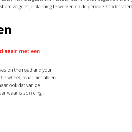
t om volgens je planning te werken en de periode zonder voert
en
d again met een
yes on the road and your
he wheel’, maar niet alleen
aar ook dat van de
r waar is zo’n ding...