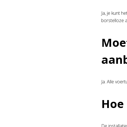
Ja, je kunt 
borstelloze 
Moet
aan
Ja. Alle voer
Hoe 
De installat