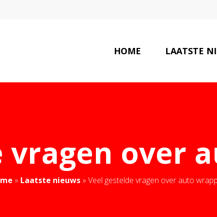
HOME
LAATSTE N
e vragen over 
ome
»
Laatste nieuws
»
Veel gestelde vragen over auto wrapp