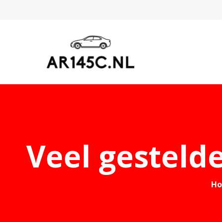
Veel gesteld
H