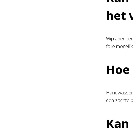
het 
Wij raden te
folie mogeli
Hoe 
Handwassen i
een zachte b
Kan 