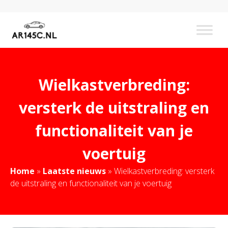
Wielkastverbreding:
versterk de uitstraling en
functionaliteit van je
voertuig
Home
»
Laatste nieuws
»
Wielkastverbreding: versterk
de uitstraling en functionaliteit van je voertuig