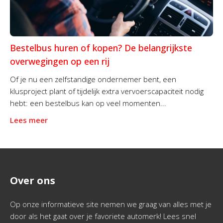
Bestelbus huren of kopen? De belangrijkste
overwegingen op een rij
Of je nu een zelfstandige ondernemer bent, een
klusproject plant of tijdelijk extra vervoerscapaciteit nodig
hebt: een bestelbus kan op veel momenten...
Lees meer
Over ons
Op onze informatieve site nemen we graag van alles met je
door als het gaat over je favoriete automerk! Lees snel